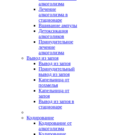
алкоголизма
Лечение
алкоголизма в
стационаре
Вшивание ампулы
Детоксикация
алкоголиков
Принудительное
лечение
алкоголизма
Вывод из запоя
Вывод из запоя
Принудительный
вывод из запоя
Капельница от
похмелья
Капельница от
запоя
Вывод из запоя в
стационаре
Кодирование
Кодирование от
алкоголизма
Кодирование