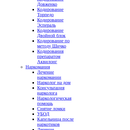
Довженко
Кодирование
Торпедо
Кодирование
Эспераль
Кодирование
Двойной блок
Кодирование по
методу Шичко
Кодирования
препаратом
Аквилонг
Наркомания
Лечение
наркомании
Нарколог на дом
Консультация
нарколога
Наркологическая
помощь
Снятие ломки
УБОД
Капельница после
наркотиков
Лечение