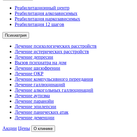
Реабилитационный центр
Реабилитация алкозависимых
Реабилитация наркозависимых
Реабилитация 12 шагов
Психиатрия
Лечение психологических расстройств
Лечение истерических расстройств
Лечение депресии
Вызов психиатра на дом
Лечение шизофрении
Лечение ОКР
Лечение компульсивного переедания
Лечение галлюцинаций
Лечение алкогольных галлюцинаций
Лечение аутизма
Лечение паранойи
Лечение эпилепсии
Лечение панических атак
Лечение деменции
Акции
Цены
О клинике