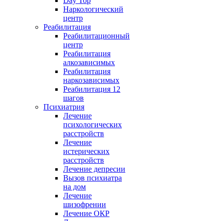
Day Top
Наркологический
центр
Реабилитация
Реабилитационный
центр
Реабилитация
алкозависимых
Реабилитация
наркозависимых
Реабилитация 12
шагов
Психиатрия
Лечение
психологических
расстройств
Лечение
истерических
расстройств
Лечение депресии
Вызов психиатра
на дом
Лечение
шизофрении
Лечение ОКР