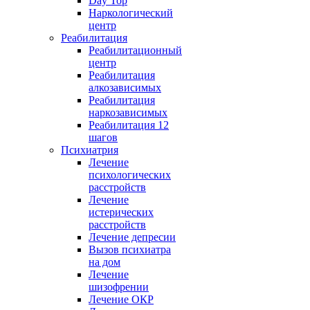
Day Top
Наркологический
центр
Реабилитация
Реабилитационный
центр
Реабилитация
алкозависимых
Реабилитация
наркозависимых
Реабилитация 12
шагов
Психиатрия
Лечение
психологических
расстройств
Лечение
истерических
расстройств
Лечение депресии
Вызов психиатра
на дом
Лечение
шизофрении
Лечение ОКР