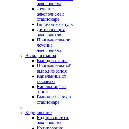
алкоголизма
Лечение
алкоголизма в
стационаре
Вшивание ампулы
Детоксикация
алкоголиков
Принудительное
лечение
алкоголизма
Вывод из запоя
Вывод из запоя
Принудительный
вывод из запоя
Капельница от
похмелья
Капельница от
запоя
Вывод из запоя в
стационаре
Кодирование
Кодирование от
алкоголизма
Кодирование