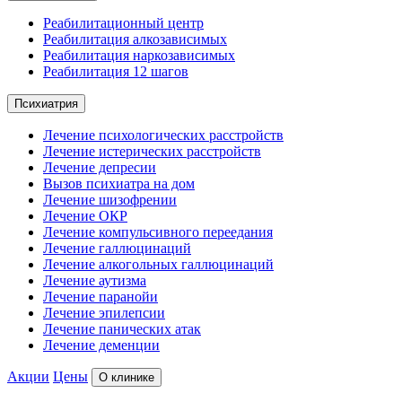
Реабилитационный центр
Реабилитация алкозависимых
Реабилитация наркозависимых
Реабилитация 12 шагов
Психиатрия
Лечение психологических расстройств
Лечение истерических расстройств
Лечение депресии
Вызов психиатра на дом
Лечение шизофрении
Лечение ОКР
Лечение компульсивного переедания
Лечение галлюцинаций
Лечение алкогольных галлюцинаций
Лечение аутизма
Лечение паранойи
Лечение эпилепсии
Лечение панических атак
Лечение деменции
Акции
Цены
О клинике