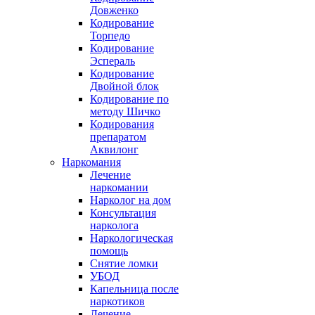
Довженко
Кодирование
Торпедо
Кодирование
Эспераль
Кодирование
Двойной блок
Кодирование по
методу Шичко
Кодирования
препаратом
Аквилонг
Наркомания
Лечение
наркомании
Нарколог на дом
Консультация
нарколога
Наркологическая
помощь
Снятие ломки
УБОД
Капельница после
наркотиков
Лечение